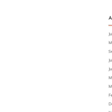
A
Ju
M
S
Ju
J
M
M
F
D