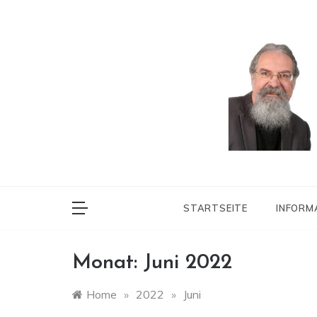
Skip
to
content
Ortsbürgermeiste
Heine
STARTSEITE
INFORM
Monat:
Juni 2022
Home
»
2022
»
Juni