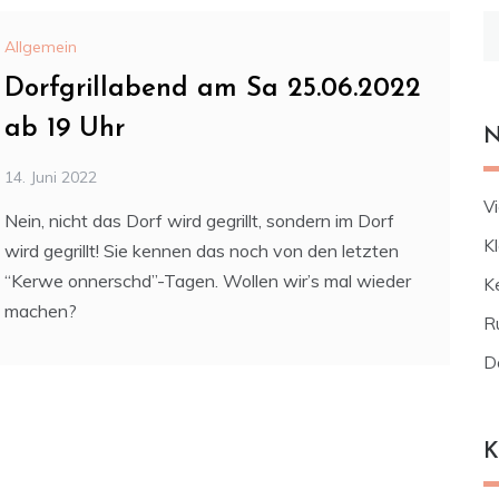
S
Allgemein
na
Dorfgrillabend am Sa 25.06.2022
ab 19 Uhr
N
14. Juni 2022
V
Nein, nicht das Dorf wird gegrillt, sondern im Dorf
K
wird gegrillt! Sie kennen das noch von den letzten
“Kerwe onnerschd”-Tagen. Wollen wir’s mal wieder
K
machen?
R
Do
K