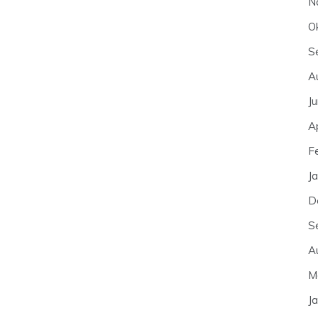
N
O
S
A
J
A
F
J
D
S
A
M
J