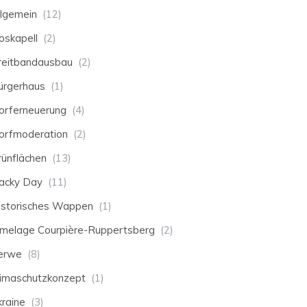
llgemein
(12)
oskapell
(2)
reitbandausbau
(2)
ürgerhaus
(1)
orferneuerung
(4)
orfmoderation
(2)
rünflächen
(13)
acky Day
(11)
istorisches Wappen
(1)
umelage Courpière-Ruppertsberg
(2)
erwe
(8)
limaschutzkonzept
(1)
kraine
(3)