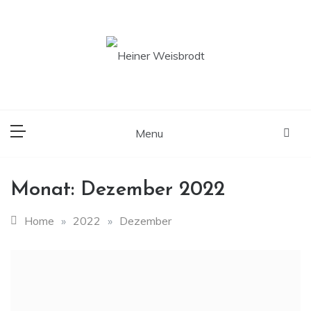
Skip
to
content
Ortsbürgermeister der Gemeinde Ruppertsberg
Heiner Weisbrodt
Menu
Monat:
Dezember 2022
Home
»
2022
»
Dezember