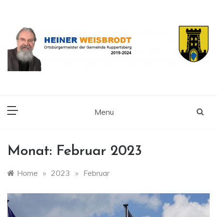
Skip
to
content
Ortsbürgermeister der Gemeinde Ruppertsberg
Heiner Weisbrodt
Menu
Monat:
Februar 2023
Home
»
2023
»
Februar