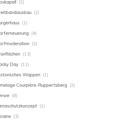
oskapell
(2)
reitbandausbau
(2)
ürgerhaus
(1)
orferneuerung
(4)
orfmoderation
(2)
rünflächen
(13)
acky Day
(11)
istorisches Wappen
(1)
umelage Courpière-Ruppertsberg
(2)
erwe
(8)
limaschutzkonzept
(1)
kraine
(3)