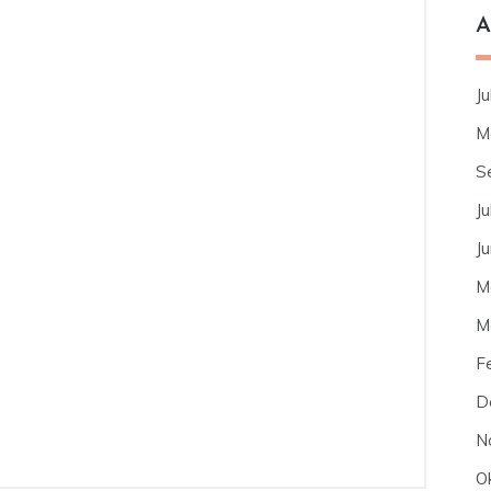
A
Ju
M
S
Ju
J
M
M
F
D
N
O