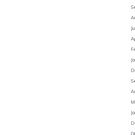
S
A
J
A
F
J
D
S
A
M
J
D
O