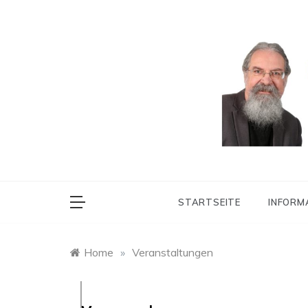
Skip
to
content
Ortsbürgermeiste
Heine
STARTSEITE
INFORM
Home
»
Veranstaltungen