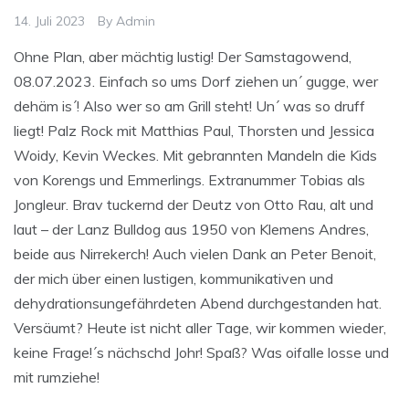
14. Juli 2023
By
Admin
Ohne Plan, aber mächtig lustig! Der Samstagowend,
08.07.2023. Einfach so ums Dorf ziehen un´ gugge, wer
dehäm is´! Also wer so am Grill steht! Un´ was so druff
liegt! Palz Rock mit Matthias Paul, Thorsten und Jessica
Woidy, Kevin Weckes. Mit gebrannten Mandeln die Kids
von Korengs und Emmerlings. Extranummer Tobias als
Jongleur. Brav tuckernd der Deutz von Otto Rau, alt und
laut – der Lanz Bulldog aus 1950 von Klemens Andres,
beide aus Nirrekerch! Auch vielen Dank an Peter Benoit,
der mich über einen lustigen, kommunikativen und
dehydrationsungefährdeten Abend durchgestanden hat.
Versäumt? Heute ist nicht aller Tage, wir kommen wieder,
keine Frage!´s nächschd Johr! Spaß? Was oifalle losse und
mit rumziehe!