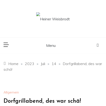
Skip
to
content
Ortsbürgermeister der Gemeinde Ruppertsberg
Heiner Weisbrodt
Menu
Home
»
2023
»
Juli
»
14
»
Dorfgrillabend, des war
schä!
Allgemein
Dorfgrillabend, des war schä!