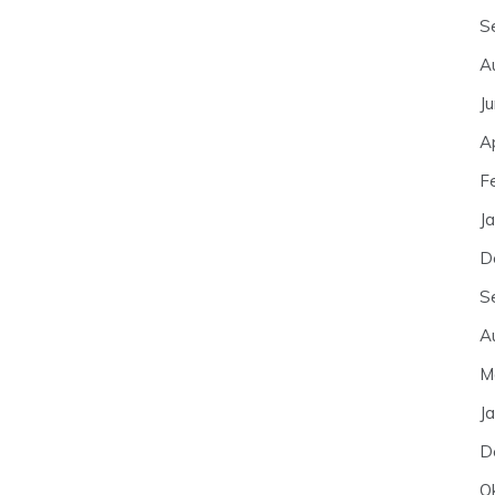
S
A
J
A
F
J
D
S
A
M
J
D
O