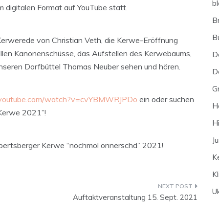
bl
m digitalen Format auf YouTube statt.
B
B
rwerede von Christian Veth, die Kerwe-Eröffnung
onellen Kanonenschüsse, das Aufstellen des Kerwebaums,
D
 unseren Dorfbüttel Thomas Neuber sehen und hören.
D
G
.youtube.com/watch?v=cvYBMWRJPDo
ein oder suchen
H
 Kerwe 2021”!
H
J
pertsberger Kerwe “nochmol onnerschd” 2021!
K
K
U
Auftaktveranstaltung 15. Sept. 2021