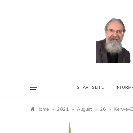
Skip
to
content
Ortsbürgermeiste
Heine
STARTSEITE
INFORM
Home
»
2021
»
August
»
26
»
Kerwe-E