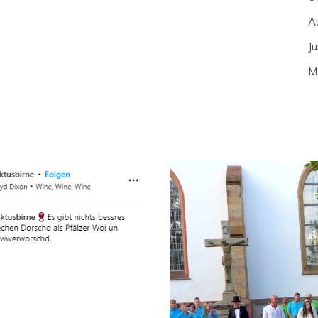
A
J
M