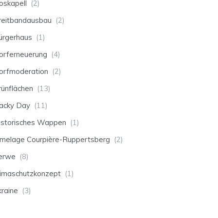
oskapell
(2)
reitbandausbau
(2)
ürgerhaus
(1)
orferneuerung
(4)
orfmoderation
(2)
rünflächen
(13)
acky Day
(11)
istorisches Wappen
(1)
umelage Courpière-Ruppertsberg
(2)
erwe
(8)
limaschutzkonzept
(1)
kraine
(3)