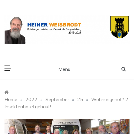
Skip
to
content
Ortsbürgermeister der Gemeinde Ruppertsberg
Heiner Weisbrodt
Menu
Home
»
2022
»
September
»
25
»
Wohnungsnot? 2.
Insektenhotel gebaut!