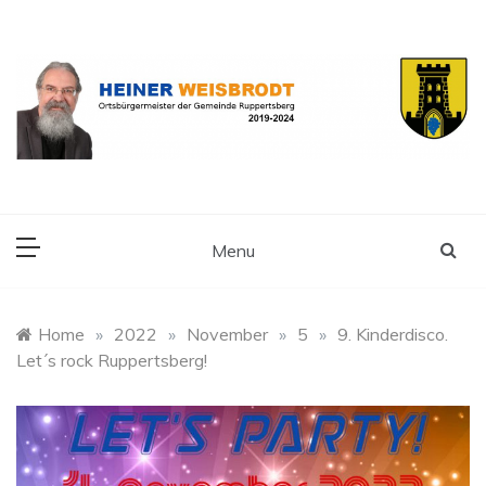
Skip
to
content
Ortsbürgermeister der Gemeinde Ruppertsberg
Heiner Weisbrodt
Menu
Home
»
2022
»
November
»
5
»
9. Kinderdisco.
Let´s rock Ruppertsberg!