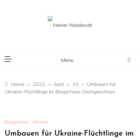
Skip
to
content
Ortsbürgermeister der Gemeinde Ruppertsberg
Heiner Weisbrodt
Menu
Home
»
2022
»
April
»
10
»
Umbauen für
Ukraine-Flüchtlinge im Bürgerhaus Dachgeschoss
Bürgerhaus
,
Ukraine
Umbauen für Ukraine-Flüchtlinge im